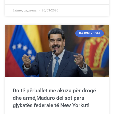
Lajme_pa_rrena
26/03/2026
RAJONI - BOTA
Do të përballet me akuza për drogë
dhe armë,Maduro del sot para
gjykatës federale të New Yorkut!