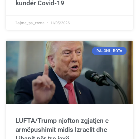
kundër Covid-19
Lajme_pa_rrena
11/05/2026
RAJONI - BOTA
LUFTA/Trump njofton zgjatjen e
armëpushimit midis Izraelit dhe
Libanit për tre javë