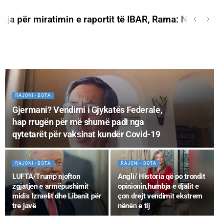
ratimin e raportit të IBAR, Rama: Nuk do të jemi në 
RAJONI - BOTA
Gjermani? Vendimi i Gjykatës Federale,
hap rrugën për më shumë padi nga
qytetarët për vaksinat kundër Covid-19
RAJONI - BOTA
RAJONI - BOTA
LUFTA/Trump njofton
Angli/ Historia që po trondit
zgjatjen e armëpushimit
opinionin,humbja e djalit e
midis Izraelit dhe Libanit për
çon drejt vendimit ekstrem
tre javë
nënën e tij