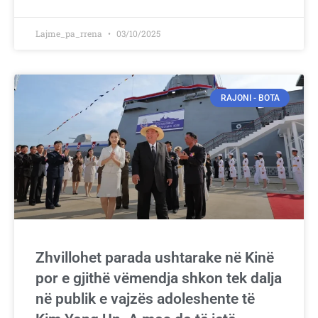
Lajme_pa_rrena
03/10/2025
RAJONI - BOTA
Zhvillohet parada ushtarake në Kinë
por e gjithë vëmendja shkon tek dalja
në publik e vajzës adoleshente të