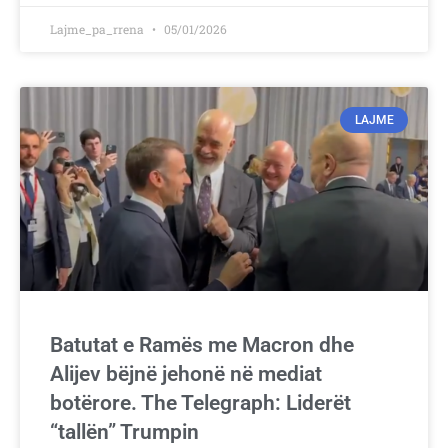
Lajme_pa_rrena
05/01/2026
LAJME
Batutat e Ramës me Macron dhe
Alijev bëjnë jehonë në mediat
botërore. The Telegraph: Liderët
“tallën” Trumpin