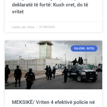
deklaratë të fortë: Kush vret, do të
vritet
Lajme_pa_rrena
27/08/2025
RAJONI - BOTA
MEKSIKË/ Vriten 4 efektivë policie në