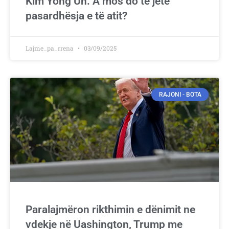
Kim Yong Un. A mos do të jetë
pasardhësja e të atit?
Lajme_pa_rrena
03/09/2025
RAJONI - BOTA
Paralajmëron rikthimin e dënimit ne
vdekje në Uashington, Trump me