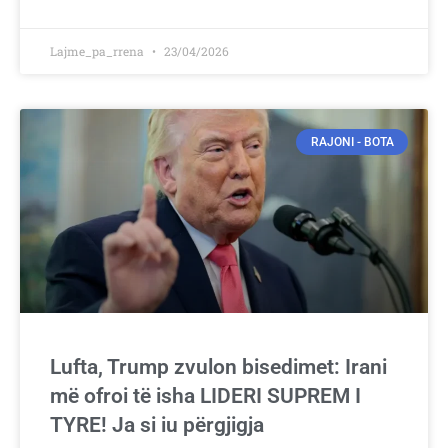
Lajme_pa_rrena
23/04/2026
RAJONI - BOTA
Lufta, Trump zvulon bisedimet: Irani
më ofroi të isha LIDERI SUPREM I
TYRE! Ja si iu përgjigja