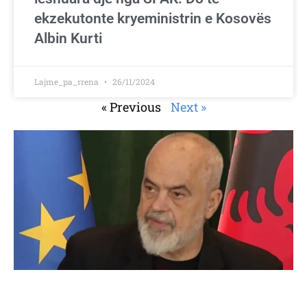
ekzekutonte kryeministrin e Kosovës
Albin Kurti
Lajme_pa_rrena
26/11/2024
« Previous
Next »