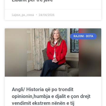
Lajme_pa_rrena
24/04/2026
RAJONI - BOTA
Angli/ Historia që po trondit
opinionin,humbja e djalit e çon drejt
vendimit ekstrem nënën e tij