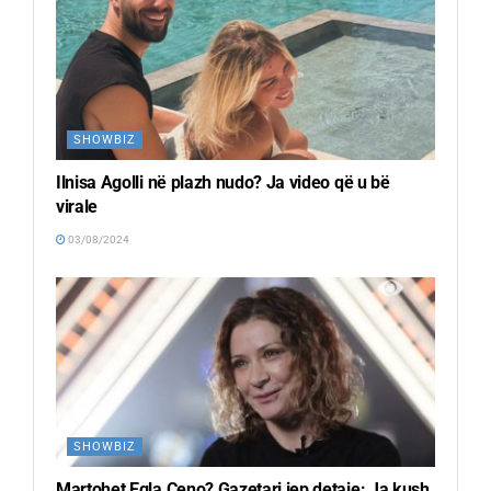
SHOWBIZ
Ilnisa Agolli në plazh nudo? Ja video që u bë
virale
03/08/2024
SHOWBIZ
Martohet Egla Ceno? Gazetari jep detaje: Ja kush