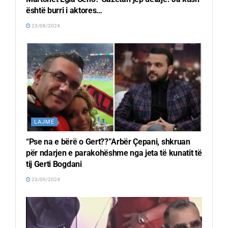
është burri i aktores…
23/08/2024
LAJME
“Pse na e bërë o Gert??”Arbër Çepani, shkruan
për ndarjen e parakohëshme nga jeta të kunatit të
tij Gerti Bogdani
23/09/2024