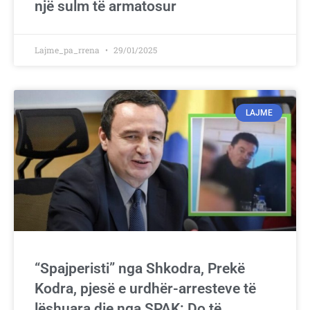
një sulm të armatosur
Lajme_pa_rrena
29/01/2025
LAJME
“Spajperisti” nga Shkodra, Prekë
Kodra, pjesë e urdhër-arresteve të
lëshuara dje nga SPAK: Do të