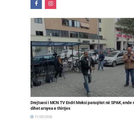
it të IBAR,
Drejtuesi i MCN TV Endri Meksi paraqitet në SPAK, ende 
rfaqësohet nga
dihet arsyea e thirrjes
11/05/2026