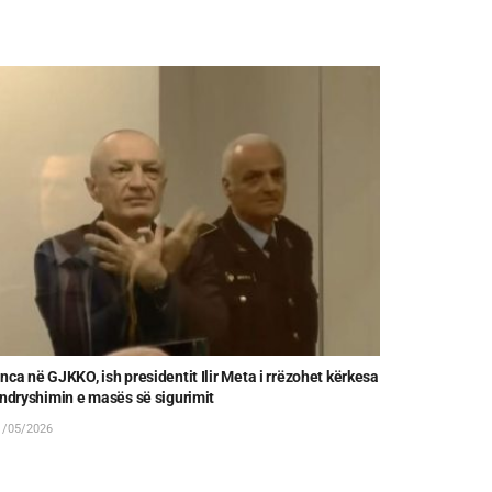
nca në GJKKO, ish presidentit Ilir Meta i rrëzohet kërkesa
Një doktoresh
 ndryshimin e masës së sigurimit
Berishës,me 3 
kryetare e PD
/05/2026
30/04/2026