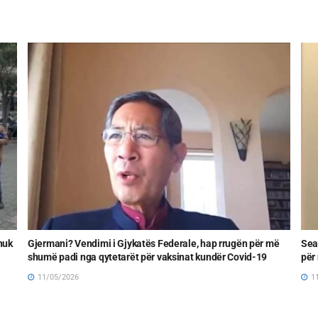
nuk
Gjermani? Vendimi i Gjykatës Federale, hap rrugën për më
Sea
shumë padi nga qytetarët për vaksinat kundër Covid-19
për
11/05/2026
11