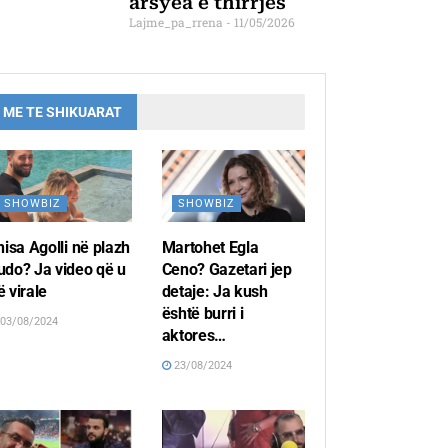
arsyea e thirrjes
Lajme_pa_rrena
11/05/2026
ME TE SHIKUARAT
SHOWBIZ
SHOWBIZ
lnisa Agolli në plazh
Martohet Egla
udo? Ja video që u
Ceno? Gazetari jep
ë virale
detaje: Ja kush
është burri i
03/08/2024
aktores…
23/08/2024