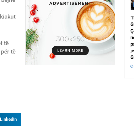
kiakut
“
G
Ç
n
t të
p
je
 për të
G
LinkedIn