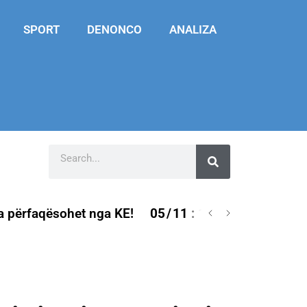
SPORT
DENONCO
ANALIZA
rfaqësohet nga KE!
05
/
11
:
12:55
:
Drejtuesi i MCN 