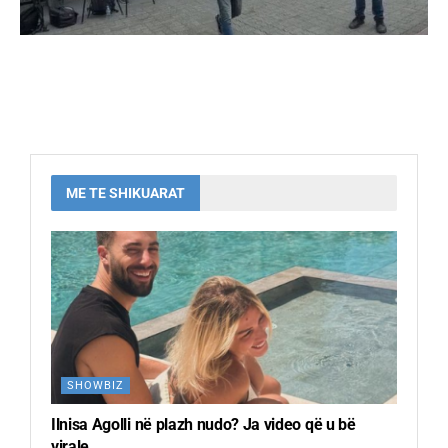
ME TE SHIKUARAT
SHOWBIZ
Ilnisa Agolli në plazh nudo? Ja video që u bë
virale