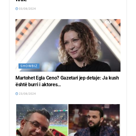
03/08/2024
SHOWBIZ
Martohet Egla Ceno? Gazetari jep detaje: Ja kush
është burri i aktores…
23/08/2024