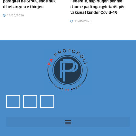
paraqitet në SPAK, ende nuk
Federale, hap rrugën për më
dihet arsyea e thirrjes
shumë padi nga qytetarët për
vaksinat kundër Covid-19
11/05/2026
11/05/2026