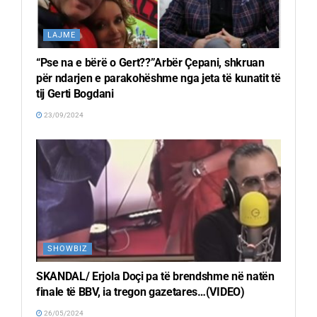
LAJME
“Pse na e bërë o Gert??”Arbër Çepani, shkruan
për ndarjen e parakohëshme nga jeta të kunatit të
tij Gerti Bogdani
23/09/2024
SHOWBIZ
SKANDAL/ Erjola Doçi pa të brendshme në natën
finale të BBV, ia tregon gazetares…(VIDEO)
26/05/2024