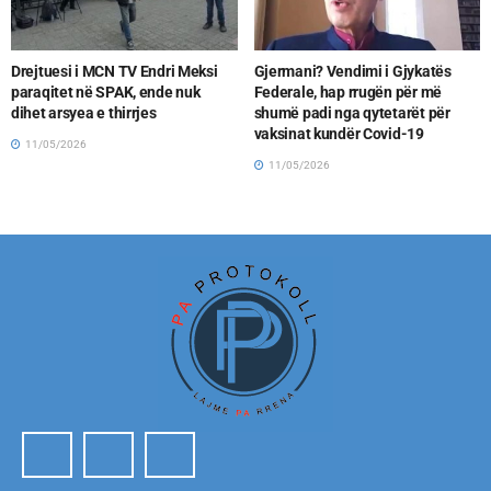
Drejtuesi i MCN TV Endri Meksi
Gjermani? Vendimi i Gjykatës
paraqitet në SPAK, ende nuk
Federale, hap rrugën për më
dihet arsyea e thirrjes
shumë padi nga qytetarët për
vaksinat kundër Covid-19
11/05/2026
11/05/2026