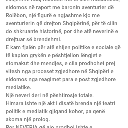
sidomos në raport me baronin aventurier dë
Rolëbon, një figurë e ngjashme kjo me
aventurierin që drejton Shqipërinë, për të cilin
do shkruante historinë, por dhe atë neverinë e
drejtuar së brendshmi.
E kam fjalën për atë shijen politike e sociale që
të kaplon grykën e pështjellon lëngjet e
stomakut dhe mendjes, e cila prodhohet prej
vitesh nga proceset zgjedhore në Shqipëri e
sidomos nga reagimet para e post zgjedhore
mediatike.
Një neveri deri në pështirosje totale.
Himara ishte një akt i disatë brenda një teatri
politik e mediatik gjigand kohor, pa qenë
akoma një prolog.
Por NEVERIA që ajo prodhoi ishte e