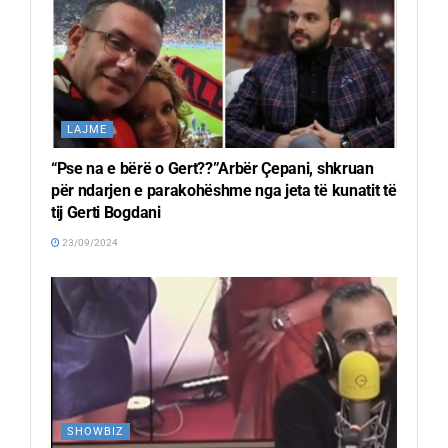
LAJME
“Pse na e bërë o Gert??”Arbër Çepani, shkruan
për ndarjen e parakohëshme nga jeta të kunatit të
tij Gerti Bogdani
23/09/2024
SHOWBIZ