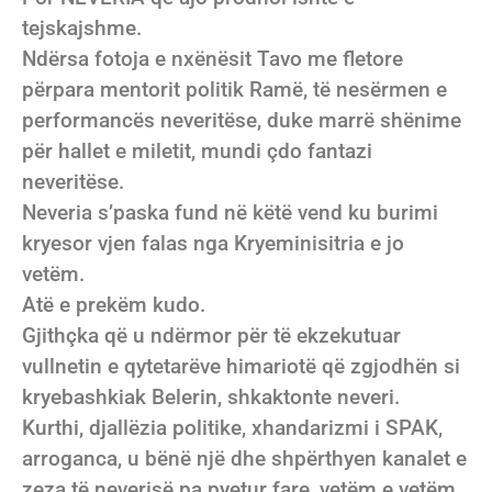
tejskajshme.
Ndërsa fotoja e nxënësit Tavo me fletore
përpara mentorit politik Ramë, të nesërmen e
performancës neveritëse, duke marrë shënime
për hallet e miletit, mundi çdo fantazi
neveritëse.
Neveria s’paska fund në këtë vend ku burimi
kryesor vjen falas nga Kryeminisitria e jo
vetëm.
Atë e prekëm kudo.
Gjithçka që u ndërmor për të ekzekutuar
vullnetin e qytetarëve himariotë që zgjodhën si
kryebashkiak Belerin, shkaktonte neveri.
Kurthi, djallëzia politike, xhandarizmi i SPAK,
arroganca, u bënë një dhe shpërthyen kanalet e
zeza të neverisë pa pyetur fare, vetëm e vetëm