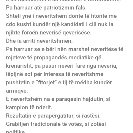
Pa harruar atë patriotizmin fals.
Shteti ynë i neveritshëm donte të fitonte me
cdo kusht kundër një kandidati i cili nuk ia
njihte forcën neverisë qeverisëse.
Dhe ia arriti neveritshmën.
Pa harruar se e bëri nën marshet neveritëse të
mjeteve të propagandës mediatike që
krenarisht, pa pasur neveri fare nga neveria,
lëpijnë sot për interesa të neveritshme
pushtetin e “fitorjet” e tij të mëdha kundër
armiqve.
E neveritshëm na e paraqesin hajdutin, si
kampion të nderit.
Rezultatin e parapërgatitur, si rastësi.
Grabitjen tradicionale të votës, si zotësi
politike.