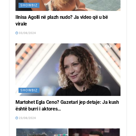
SHOWBIZ
Ilnisa Agolli në plazh nudo? Ja video që u bë
virale
03/08/2024
SHOWBIZ
Martohet Egla Ceno? Gazetari jep detaje: Ja kush
është burri i aktores…
23/08/2024