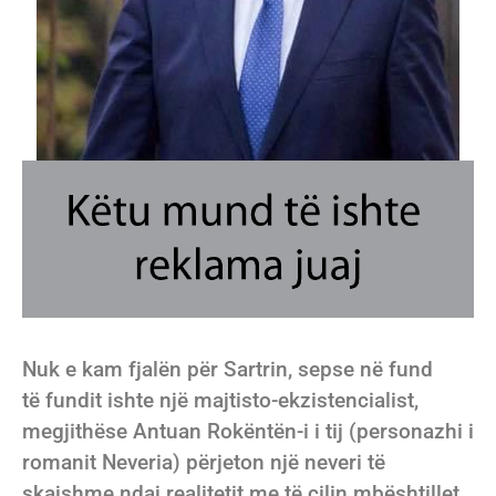
Nuk e kam fjalën për Sartrin, sepse në fund
të fundit ishte një majtisto-ekzistencialist,
megjithëse Antuan Rokëntën-i i tij (personazhi i
romanit Neveria) përjeton një neveri të
skajshme ndaj realitetit me të cilin mbështillet,