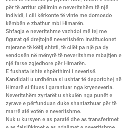
për të arritur qëllimin e neveritshëm të një
individi, i cili kërkonte të vinte me domosdo
këmbën e zbathur mbi Himarën.
Shfaqja e neveritshme vazhdoi më tej me
figurat që drejtojnë neveritshëm institucionet
mjerane të këtij shteti, të cilët pa një pa dy
vendosën në mënyrë të neveritshme mbajtjen e
një farse zgjedhore për Himarën.
E fushata ishte shpërthimi i neverisë.
Kandidati u urdhërua si ushtar të deportohej në
Himarë si fitues i garantuar nga kryeneveria.
Neveritshëm zyrtarët u shkulën nga punët e
zyrave e përfunduan duke shantazhuar për të
marrë atë votën e neveritshme.
Nuk u kursyen e as paratë dhe as transferimet
e as falsifikimet e as ndalimet e neveritshme.