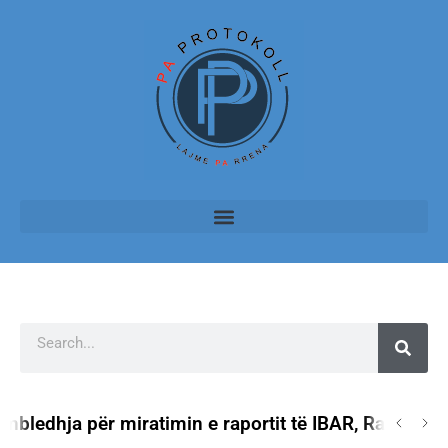
hja për miratimin e raportit të IBAR, Rama: Nuk do 